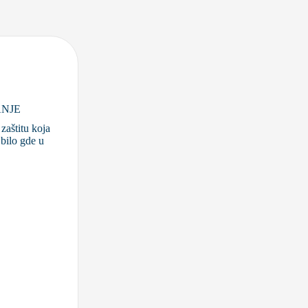
ANJE
zaštitu koja
bilo gde u