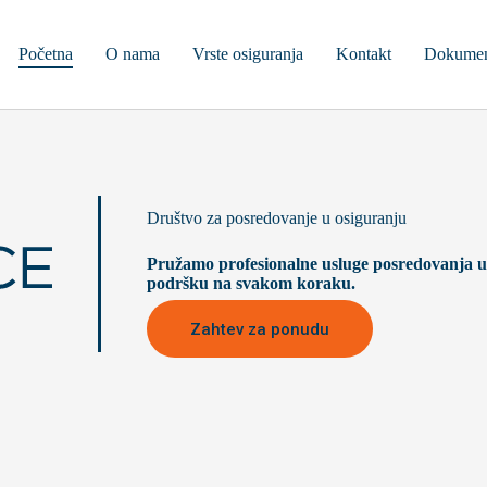
Početna
O nama
Vrste osiguranja
Kontakt
Dokumen
Društvo za posredovanje u osiguranju
Pružamo profesionalne usluge posredovanja u 
podršku na svakom koraku.
Zahtev za ponudu