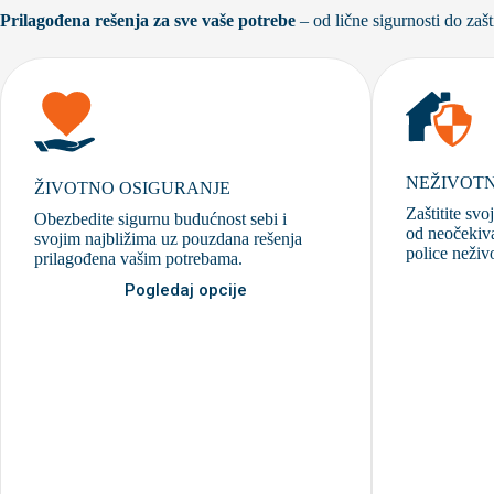
Prilagođena rešenja za sve vaše potrebe
– od lične sigurnosti do zaš
NEŽIVOTN
ŽIVOTNO OSIGURANJE
Zaštitite svo
Obezbedite sigurnu budućnost sebi i
od neočekiva
svojim najbližima uz pouzdana rešenja
police neživ
prilagođena vašim potrebama.
Pogledaj opcije