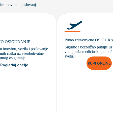
tite imovine i poslovanja.
Putno zdravstveno OSIGUR
O OSIGURANJE
Sigurno i bezbrižno putujte uz 
ju imovinu, vozila i poslovanje
vam pruža medicinsku pomoć 
nih rizika uz sveobuhvatne
svetu.
otnog osiguranja.
KUPI ONLINE
Pogledaj opcije