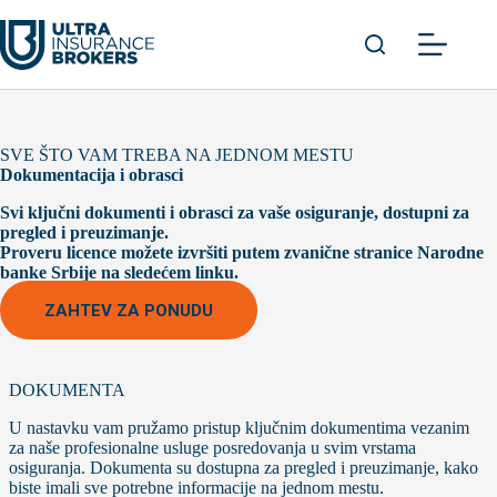
Skip
to
content
SVE ŠTO VAM TREBA NA JEDNOM MESTU
Dokumentacija i obrasci
Svi ključni dokumenti i obrasci za vaše osiguranje, dostupni za
pregled i preuzimanje.
Proveru licence možete izvršiti putem zvanične stranice Narodne
banke Srbije na sledećem
linku
.
ZAHTEV ZA PONUDU
DOKUMENTA
U nastavku vam pružamo pristup ključnim dokumentima vezanim
za naše profesionalne usluge posredovanja u svim vrstama
osiguranja. Dokumenta su dostupna za pregled i preuzimanje, kako
biste imali sve potrebne informacije na jednom mestu.