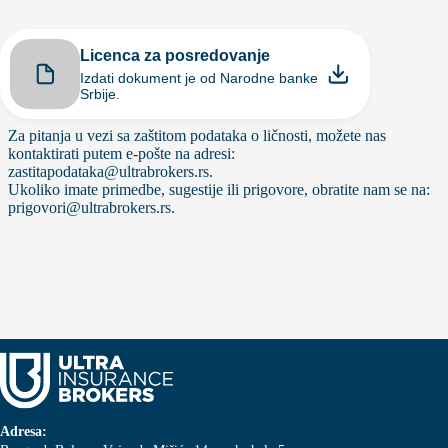
Licenca za posredovanje
Izdati dokument je od Narodne banke
Srbije.
Za pitanja u vezi sa zaštitom podataka o ličnosti, možete nas
kontaktirati putem e-pošte na adresi:
zastitapodataka@ultrabrokers.rs
.
Ukoliko imate primedbe, sugestije ili prigovore, obratite nam se na:
prigovori@ultrabrokers.rs
.
Adresa: