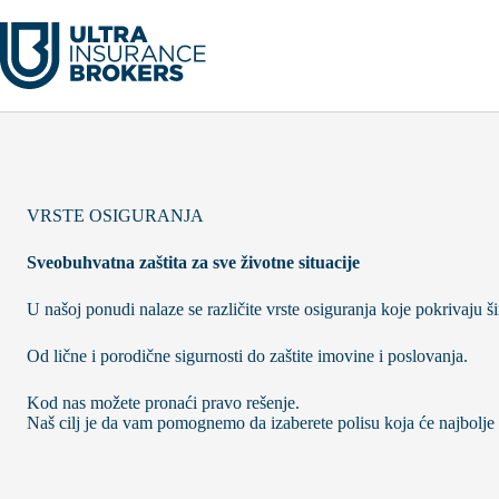
Skip
to
content
VRSTE OSIGURANJA
Sveobuhvatna zaštita za sve životne situacije
U našoj ponudi nalaze se različite vrste osiguranja koje pokrivaju š
Od lične i porodične sigurnosti do zaštite imovine i poslovanja.
Kod nas možete pronaći pravo rešenje.
Naš cilj je da vam pomognemo da izaberete polisu koja će najbolje