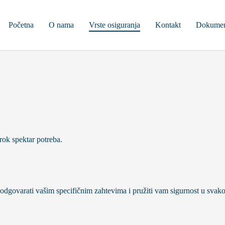
Početna
O nama
Vrste osiguranja
Kontakt
Dokumen
irok spektar potreba.
 odgovarati vašim specifičnim zahtevima i pružiti vam sigurnost u svak