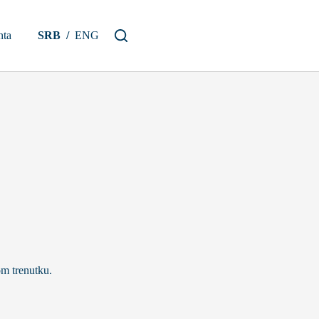
ta
SRB
/
ENG
om trenutku.